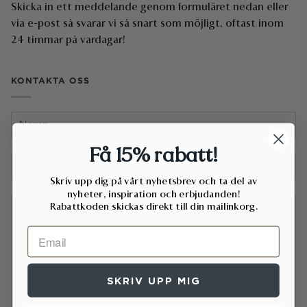
Skicka in ett meddelande genom formuläret nedan eller
via e-post så svarar vi så snart som möjligt, oftast inom
24 timmar på vardagar!
KONTAKTA OSS
Få 15% rabatt!
Skriv upp dig på vårt nyhetsbrev och ta del av
nyheter, inspiration och erbjudanden!
Rabattkoden skickas direkt till din mailinkorg.
SKRIV UPP MIG