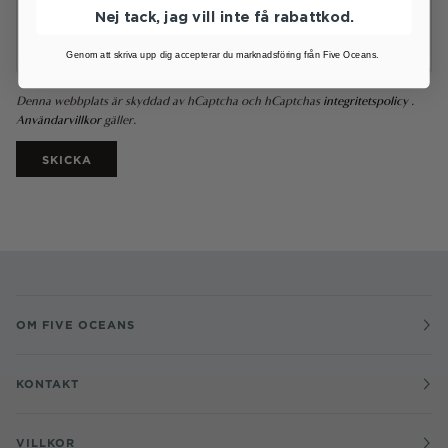
Nej tack, jag vill inte få rabattkod.
Genom att skriva upp dig accepterar du marknadsföring från Five Oceans.
Denna webbplats är skyddad av hCaptcha och hCaptchas
integritetspolicy
.
Användarvillkor
gäller.
SKICKA
OM FIVE OCEANS
KONTAKT
VILLKOR