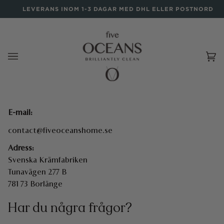
Gå
LEVERANS INOM 1-3 DAGAR MED DHL ELLER POSTNORD
till
innehåll
Va
(0
E-mail:
contact@fiveoceanshome.se
Adress:
Svenska Krämfabriken
Tunavägen 277 B
781 73 Borlänge
Har du några frågor?